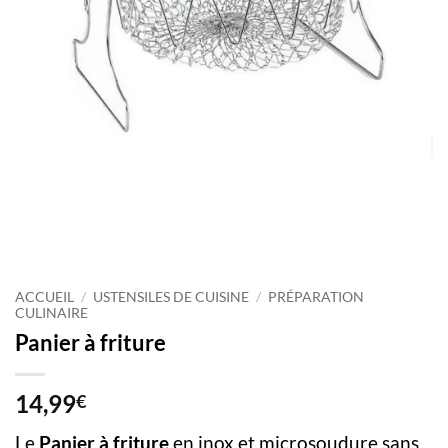
ACCUEIL
/
USTENSILES DE CUISINE
/
PRÉPARATION
CULINAIRE
Panier à friture
14,99
€
Le
Panier à friture
en inox et microsoudure sans