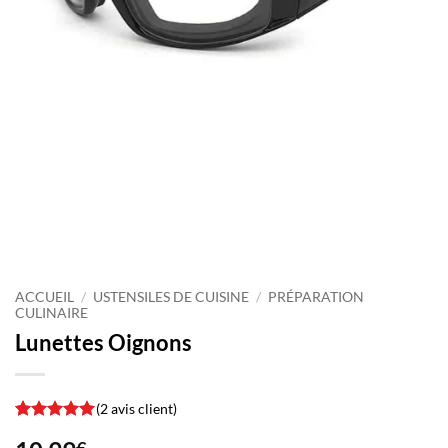
ACCUEIL
/
USTENSILES DE CUISINE
/
PRÉPARATION
CULINAIRE
Lunettes Oignons
(
2
avis client)
Noté
2
5
sur
€
5 basé sur