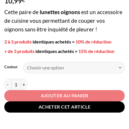
10,99
notations
client
Cette paire de
lunettes oignons
est un accessoire
de cuisine vous permettant de couper vos
oignons sans être inquiété de pleurer !
2 à 3 produits
identiques achetés
=
10% de réduction
+ de 3 produits
identiques achetés
=
15% de réduction
Couleur
quantité de Lunettes Oignons
AJOUTER AU PANIER
ACHETER CET ARTICLE