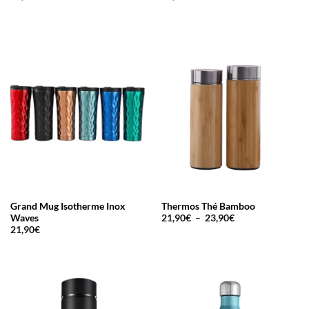
Grand Mug Isotherme Inox
Thermos Thé Bamboo
Plage
Waves
21,90
€
–
23,90
€
de
21,90
€
prix :
21,90€
à
23,90€