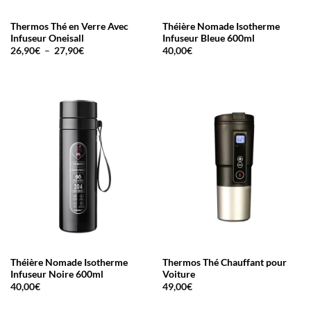
Thermos Thé en Verre Avec
Théière Nomade Isotherme
Infuseur Oneisall
Infuseur Bleue 600ml
Plage
26,90
€
–
27,90
€
40,00
€
de
prix :
26,90€
à
27,90€
Théière Nomade Isotherme
Thermos Thé Chauffant pour
Infuseur Noire 600ml
Voiture
40,00
€
49,00
€