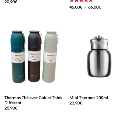
20,90
€
Note
5
sur
Plage
45,00
€
–
66,00
€
de
5
prix :
45,00€
à
66,00€
Thermos Thé avec Goblet Think
Mini Thermos 200ml
Different
23,90
€
20,90
€