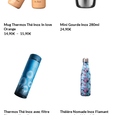
Mug Thermos Thé Inox In love
Mini Gourde Inox 280ml
Orange
24,90
€
Plage
14,90
€
–
15,90
€
de
prix :
14,90€
à
15,90€
Thermos Thé Inox avec filtre
Théière Nomade Inox Flamant