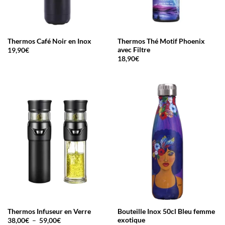
Thermos Café Noir en Inox
Thermos Thé Motif Phoenix
avec Filtre
19,90
€
18,90
€
Thermos Infuseur en Verre
Bouteille Inox 50cl Bleu femme
Plage
exotique
38,00
€
–
59,00
€