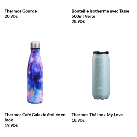
Thermos Gourde
Bouteille Isotherme avec Tasse
500ml Verte
20,90
€
28,90
€
Thermos Café Galaxie étoilée en
Thermos Thé Inox My Love
Inox
18,90
€
19,90
€