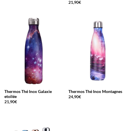
de
21,90
€
prix :
38,00€
à
59,00€
Thermos Thé Inox Galaxie
Thermos Thé Inox Montagnes
etoilée
24,90
€
21,90
€