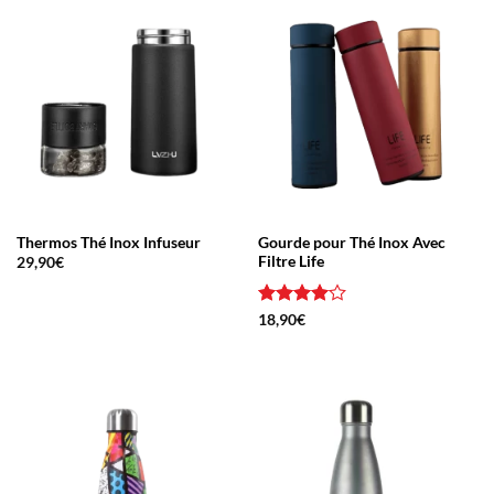
Thermos Thé Inox Infuseur
Gourde pour Thé Inox Avec
Filtre Life
29,90
€
Note
4
18,90
€
sur 5