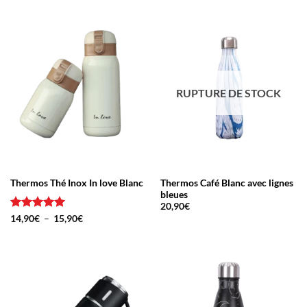
RUPTURE DE STOCK
Thermos Thé Inox In love Blanc
Thermos Café Blanc avec lignes
bleues
20,90
€
Note
5
sur
Plage
14,90
€
–
15,90
€
de
5
prix :
14,90€
à
15,90€