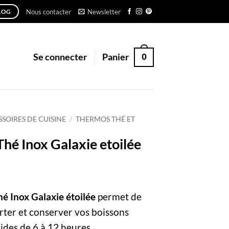
Nous contacter
Newsletter
LOG
0
Se connecter
Panier
SOIRES DE CUISINE
/
THERMOS THÉ ET
hé Inox Galaxie etoilée
é Inox Galaxie étoilée
permet de
rter et conserver vos boissons
ides de 6 à 12 heures.