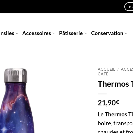
B
nsiles
Accessoires
Pâtisserie
Conservation
ACCUEIL
/
ACCES
CAFÉ
Thermos T
21,90
€
Le
Thermos Th
boire, transpo
chaudes et fro