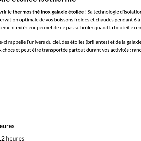
rir le
thermos thé
inox galaxie étoilée
! Sa technologie d’isolati
ervation optimale de vos boissons froides et chaudes pendant 6 à 
êtement extérieur permet de ne pas se brûler quand la bouteille ren
-ci rappelle l’univers du ciel, des étoiles (brillantes) et de la galax
x chocs et peut être transportée partout durant vos activités : ran
heures
12 heures