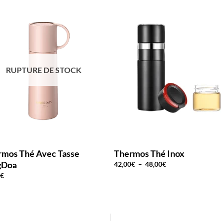
RUPTURE DE STOCK
rmos Thé Avec Tasse
Thermos Thé Inox
gDoa
Plage
42,00
€
–
48,00
€
de
0
€
prix :
42,00€
à
48,00€