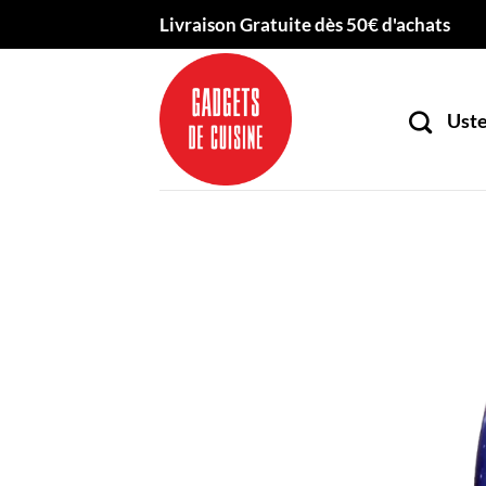
Passer
Livraison Gratuite dès 50€ d'achats
au
contenu
Uste