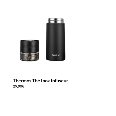
Thermos Thé Inox Infuseur
Thermos Thé In
29,90
€
16,90
€