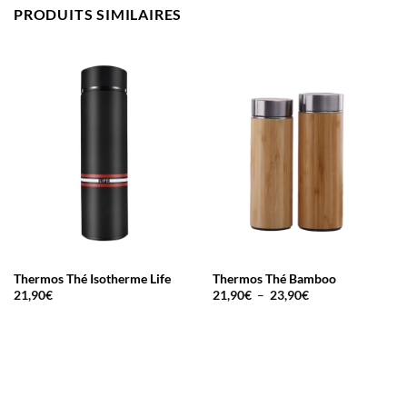
PRODUITS SIMILAIRES
Thermos Thé Isotherme Life
Thermos Thé Bamboo
Plage
21,90
€
21,90
€
–
23,90
€
de
prix :
21,90€
à
23,90€