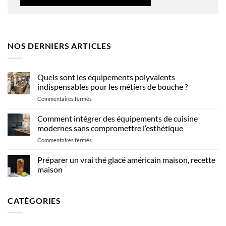
NOS DERNIERS ARTICLES
Quels sont les équipements polyvalents
indispensables pour les métiers de bouche ?
sur
Commentaires fermés
Quels
sont
Comment intégrer des équipements de cuisine
les
modernes sans compromettre l’esthétique
équipements
sur
Commentaires fermés
polyvalents
Comment
indispensables
intégrer
Préparer un vrai thé glacé américain maison, recette
pour
des
les
maison
équipements
métiers
Aucun
de
de
commentaire
cuisine
sur
bouche
CATÉGORIES
Préparer
modernes
?
un
sans
vrai
compromettre
thé
glacé
l’esthétique