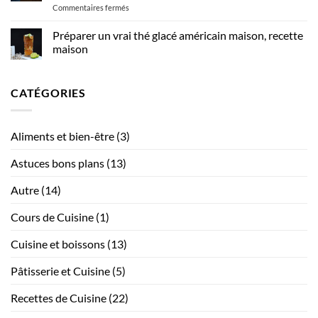
sur
Commentaires fermés
polyvalents
Comment
indispensables
intégrer
Préparer un vrai thé glacé américain maison, recette
pour
des
les
maison
équipements
métiers
Aucun
de
de
commentaire
cuisine
sur
bouche
CATÉGORIES
Préparer
modernes
?
un
sans
vrai
compromettre
thé
glacé
l’esthétique
Aliments et bien-être
(3)
américain
maison,
recette
Astuces bons plans
(13)
maison
Autre
(14)
Cours de Cuisine
(1)
Cuisine et boissons
(13)
Pâtisserie et Cuisine
(5)
Recettes de Cuisine
(22)