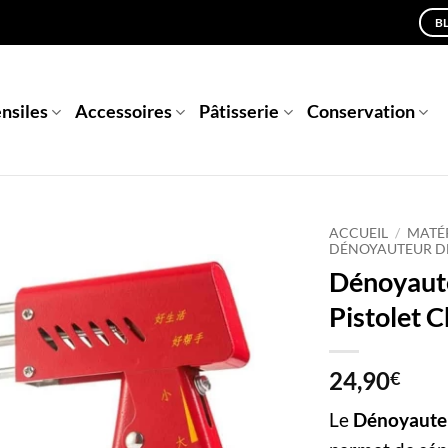
B
nsiles
Accessoires
Pâtisserie
Conservation
ACCUEIL
/
MATÉR
DÉNOYAUTEUR DE
Dénoyaut
Pistolet C
24,90
€
Le
Dénoyauteu