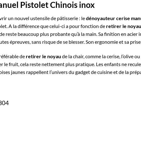
uel Pistolet Chinois inox
rir un nouvel
ustensile de pâtisserie
: le
dénoyauteur cerise manue
t. A la différence que celui-ci a pour fonction de
retirer le noyau
ode reste beaucoup plus probante qu’à la main. Sa finition en acie
outes épreuves, sans risque de se blesser. Son ergonomie et sa pris
préférable de
retirer le noyau
de la chair, comme la cerise, l’olive o
e fruit, cela reste nettement plus pratique. Les enfants ne reculer
noises jaunes rappellent l’univers du gadget de cuisine et de la prép
304