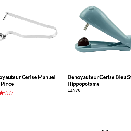
oyauteur Cerise Manuel
Dénoyauteur Cerise Bleu S
 Pince
Hippopotame
12,99
€
e
3
€
5