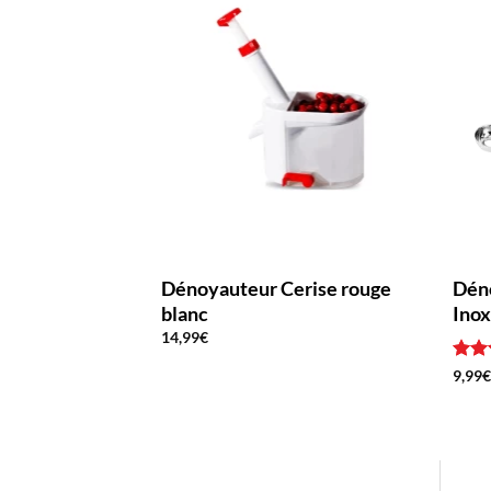
Dénoyauteur Cerise rouge
Dén
blanc
Inox
14,99
€
Not
9,99
sur 