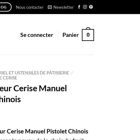
Nous contacter
Newsletter
LOG
0
Se connecter
Panier
IEL ET USTENSILES DE PÂTISSERIE
/
 CERISE
eur Cerise Manuel
hinois
r Cerise Manuel Pistolet Chinois