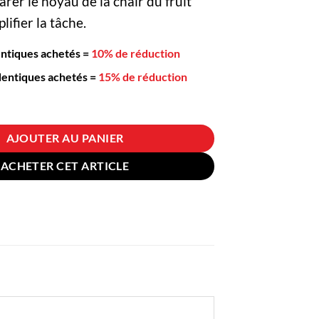
rer le noyau de la chair du fruit
lifier la tâche.
entiques achetés
=
10% de réduction
dentiques achetés
=
15% de réduction
uteur Cerise Manuel Pistolet Chinois
AJOUTER AU PANIER
ACHETER CET ARTICLE