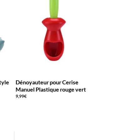
tyle
Dénoyauteur pour Cerise
Dénoyauteur Cer
Manuel Plastique rouge vert
Manuel Pince Ve
9,99
€
12,99
€