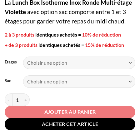
La
Lunch Box Isotherme Inox Ronde Multi-étage
prix :
28,90€
Violette
avec option sac comporte entre 1 et 3
à
étages pour garder votre repas du midi chaud.
39,00€
2 à 3 produits
identiques achetés
=
10% de réduction
+ de 3 produits
identiques achetés
=
15% de réduction
Étages
Sac
quantité de Lunch Box Isotherme Inox Ronde Multi-étage Violette
AJOUTER AU PANIER
ACHETER CET ARTICLE