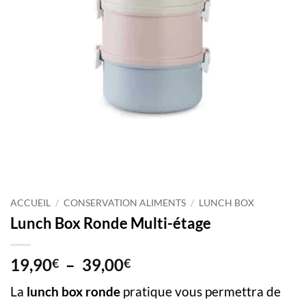
ACCUEIL
/
CONSERVATION ALIMENTS
/
LUNCH BOX
Lunch Box Ronde Multi-étage
Plage
19,90
–
39,00
€
€
de
La
lunch box ronde
pratique vous permettra de
prix :