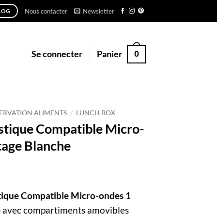
Nous contacter
Newsletter
LOG
0
Se connecter
Panier
ERVATION ALIMENTS
/
LUNCH BOX
stique Compatible Micro-
tage Blanche
tique Compatible Micro-ondes 1
e
avec compartiments amovibles