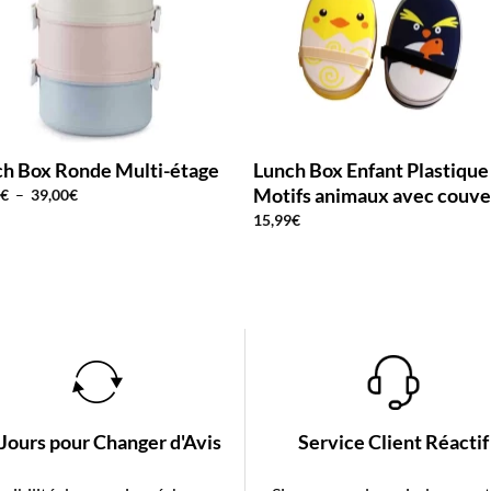
h Box Ronde Multi-étage
Lunch Box Enfant Plastique
Motifs animaux avec couve
Plage
0
€
–
39,00
€
de
15,99
€
prix :
19,90€
à
39,00€
 Jours pour Changer d'Avis
Service Client Réactif