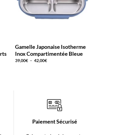
Gamelle Japonaise Isotherme
Lunch Box Isoth
rts
Inox Compartimentée Bleue
Ronde Bleue 2 é
Plage
39,00
€
–
42,00
€
24,90
€
de
prix :
39,00€
à
42,00€
Paiement Sécurisé