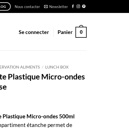
Nous contacter
Newsletter
LOG
0
Se connecter
Panier
ERVATION ALIMENTS
/
LUNCH BOX
îte Plastique Micro-ondes
se
te Plastique Micro-ondes 500ml
mpartiment étanche permet de