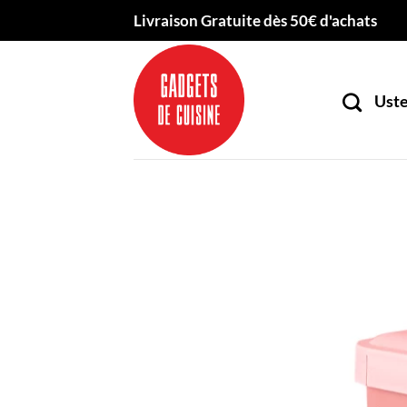
Passer
Livraison Gratuite dès 50€ d'achats
au
contenu
Uste