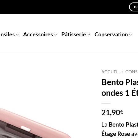
B
nsiles
Accessoires
Pâtisserie
Conservation
ACCUEIL
/
CONS
Bento Pla
ondes 1 É
21,90
€
La
Bento Plas
Étage Rose
av