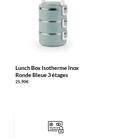
Lunch Box Isotherme Inox
Lunch Box Isoth
Ronde Bleue 3 étages
Ronde Verte 2 é
25,90
€
24,90
€