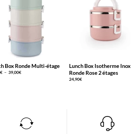
h Box Ronde Multi-étage
Lunch Box Isotherme Inox
Ronde Rose 2 étages
Plage
0
€
–
39,00
€
de
24,90
€
prix :
19,90€
à
39,00€