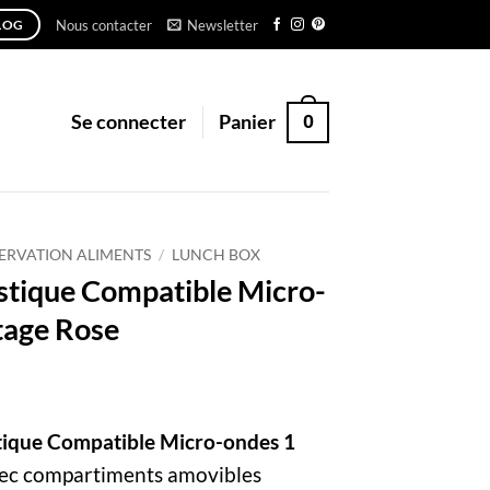
Nous contacter
Newsletter
LOG
0
Se connecter
Panier
ERVATION ALIMENTS
/
LUNCH BOX
stique Compatible Micro-
tage Rose
tique Compatible Micro-ondes 1
ec compartiments amovibles