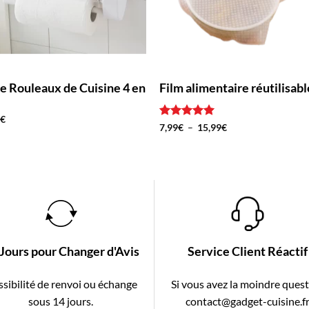
e Rouleaux de Cuisine 4 en
Film alimentaire réutilisabl
0
€
Note
5
sur
Plage
7,99
€
–
15,99
€
de
5
prix :
7,99€
à
15,99€
 Jours pour Changer d'Avis
Service Client Réactif
sibilité de renvoi ou échange
Si vous avez la moindre ques
sous 14 jours.
contact@gadget-cuisine.f