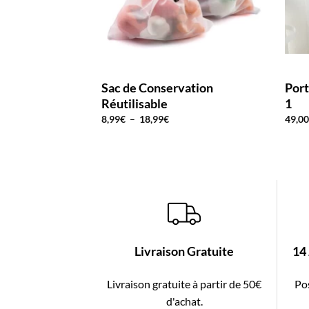
Sac de Conservation
Port
Réutilisable
1
Plage
8,99
€
–
18,99
€
49,0
de
prix :
8,99€
à
18,99€
Livraison Gratuite
14
Livraison gratuite à partir de 50€
Pos
d'achat.