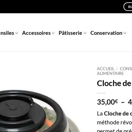
B
nsiles
Accessoires
Pâtisserie
Conservation
ACCUEIL
/
CONS
ALIMENTAIRE
Cloche de
35,00
–
4
€
La
Cloche de 
méthode révol
permet de pré