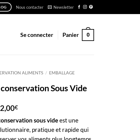
Nous contacter
Newsletter
LOG
0
Se connecter
Panier
ERVATION ALIMENTS
/
EMBALLAGE
 conservation Sous Vide
Plage
2,00
€
de
conservation sous vide
est une
prix :
35,00€
utionnaire, pratique et rapide qui
à
server vos aliments plus longtemps.