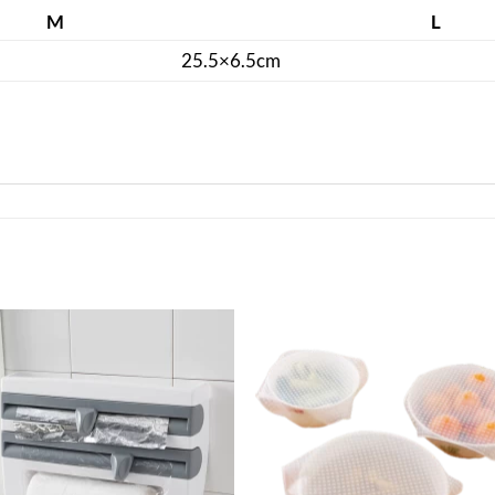
M
L
25.5×6.5cm