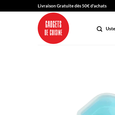
Passer
Livraison Gratuite dès 50€ d'achats
au
contenu
Uste