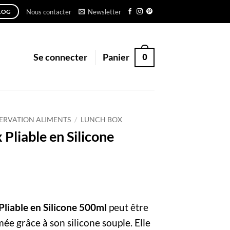
Nous contacter
Newsletter
LOG
0
Se connecter
Panier
ERVATION ALIMENTS
/
LUNCH BOX
Pliable en Silicone
Pliable en Silicone 500ml
peut être
mée grâce à son silicone souple. Elle