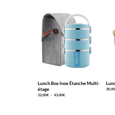
Lunch Box Inox Étanche Multi-
Lunc
étage
30,9
Plage
32,00
€
–
43,00
€
de
prix :
32,00€
à
43,00€