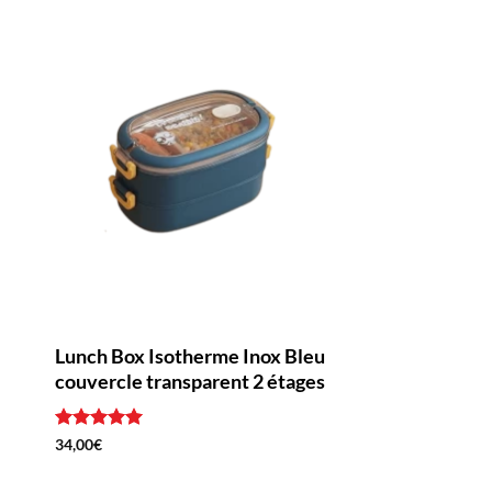
Lunch Box Isotherme Inox Bleu
Lunch Box Isoth
couvercle transparent 2 étages
Rose couvercle 
27,90
€
Note
5
sur
34,00
€
5