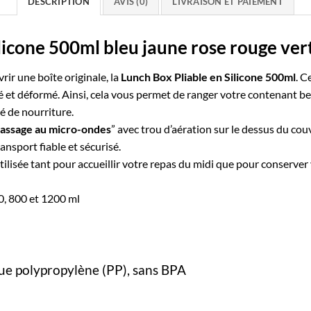
DESCRIPTION
AVIS (0)
LIVRAISON ET PAIEMENT
licone 500ml bleu jaune rose rouge ver
vrir une
boîte originale
, la
Lunch Box Pliable en Silicone 500ml
. C
é et déformé. Ainsi, cela vous permet de ranger votre contenant b
é de nourriture.
assage au micro-ondes
” avec trou d’aération sur le dessus du co
ansport fiable et sécurisé.
tilisée tant pour accueillir votre repas du midi que pour conserver 
0
,
800
et
1200
ml
ique polypropylène (PP), sans BPA