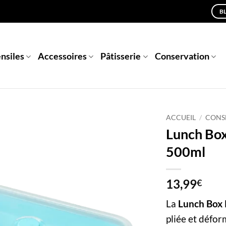
B
nsiles
Accessoires
Pâtisserie
Conservation
ACCUEIL
/
CONS
Lunch Box 
500ml
13,99
€
La
Lunch Box 
pliée et défor