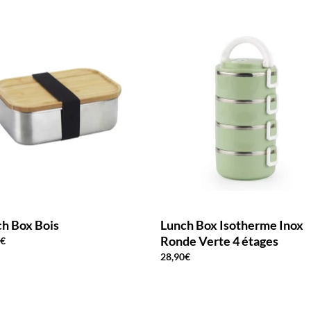
h Box Bois
Lunch Box Isotherme Inox
Ronde Verte 4 étages
0
€
28,90
€