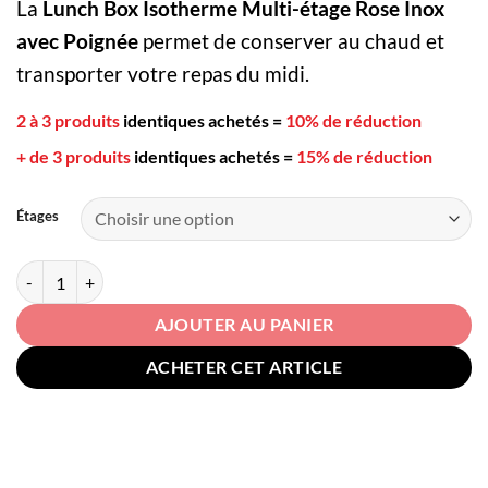
La
Lunch Box Isotherme Multi-étage Rose Inox
prix :
20,90€
avec Poignée
permet de conserver au chaud et
à
transporter votre repas du midi.
38,90€
2 à 3 produits
identiques achetés
=
10% de réduction
+ de 3 produits
identiques achetés
=
15% de réduction
Étages
quantité de Lunch Box Isotherme Multi-étage Rose Inox avec Poignée
AJOUTER AU PANIER
ACHETER CET ARTICLE