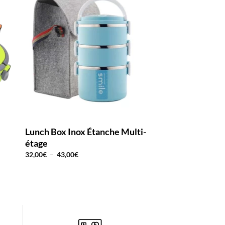
Lunch Box Inox Étanche Multi-
Lunch Box Isoth
étage
Bleue couvercle
Plage
32,00
€
–
43,00
€
27,90
€
de
prix :
32,00€
à
43,00€