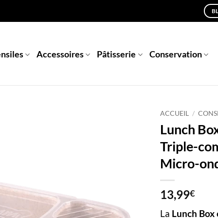
B
nsiles
Accessoires
Pâtisserie
Conservation
ACCUEIL
/
CONS
Lunch Box
Triple-co
Micro-on
13,99
€
La
Lunch Box e