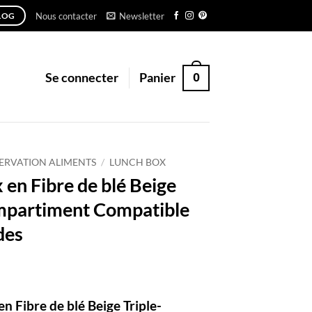
Nous contacter
Newsletter
LOG
0
Se connecter
Panier
ERVATION ALIMENTS
/
LUNCH BOX
 en Fibre de blé Beige
mpartiment Compatible
des
n Fibre de blé Beige Triple-