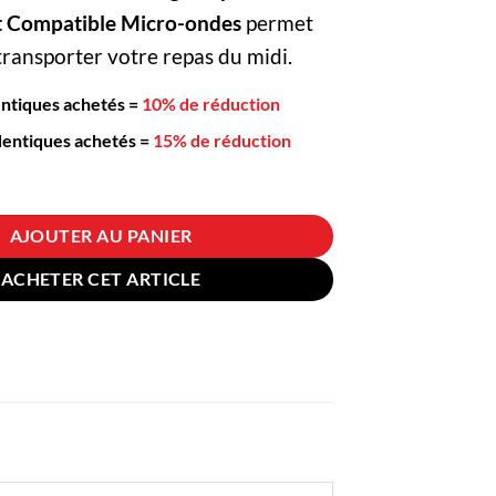
 Compatible Micro-ondes
permet
transporter votre repas du midi.
entiques achetés
=
10% de réduction
dentiques achetés
=
15% de réduction
Box en Fibre de blé Beige Triple-compartiment Compatible Micro-ondes
AJOUTER AU PANIER
ACHETER CET ARTICLE