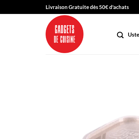
Passer
Livraison Gratuite dès 50€ d'achats
au
contenu
Uste