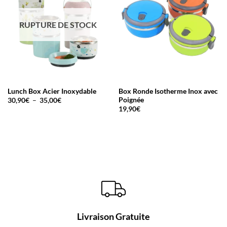
RUPTURE DE STOCK
Lunch Box Acier Inoxydable
Box Ronde Isotherme Inox avec
Plage
Poignée
30,90
€
–
35,00
€
de
19,90
€
prix :
30,90€
à
35,00€
Livraison Gratuite