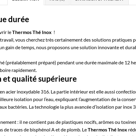
ue durée
rir le
Thermos Thé Inox
!
u travail, vous cherchez très certainement des solutions pratiques
un gain de temps, nous proposons une solution innovante et durab
thé (préalablement préparé) pendant une durée maximale de 12 he
 boire rapidement.
 et qualité supérieure
n acier inoxydable 316. La partie intérieur est elle aussi confecti
leure isolation pour l’eau, expliquant l’augmentation de la conserv
t aux bactéries. La technologie la plus avancée d’isolation par inox 
nement : il ne contient pas de plastiques nocifs, arômes ou toxine
pas de traces de bisphénol A et de plomb. Le
Thermos Thé Inox
rédu