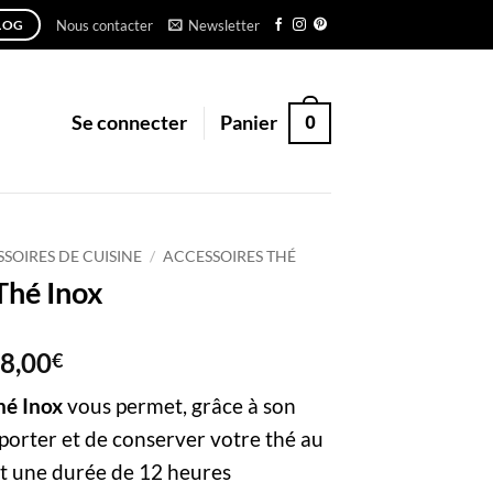
Nous contacter
Newsletter
LOG
0
Se connecter
Panier
SOIRES DE CUISINE
/
ACCESSOIRES THÉ
Thé Inox
Plage
8,00
€
de
é Inox
vous permet, grâce à son
prix :
42,00€
porter et de conserver votre thé au
à
 une durée de 12 heures