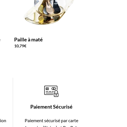
e
Paille à maté
Thermos Thé Ino
Misses
10,79
€
Plag
21,90
€
–
39,00
€
de
prix 
21,
à
39,
Paiement Sécurisé
tion
Paiement sécurisé par carte