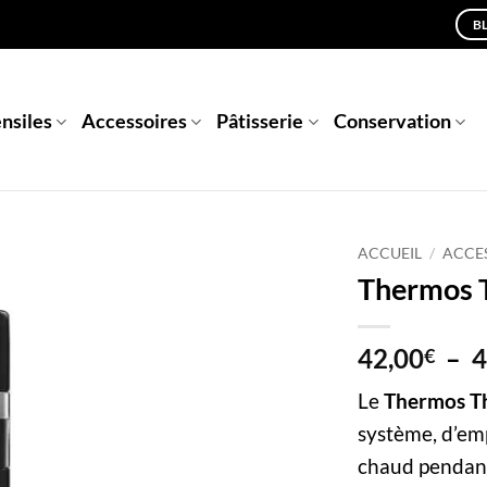
B
nsiles
Accessoires
Pâtisserie
Conservation
ACCUEIL
/
ACCES
Thermos 
42,00
–
4
€
Le
Thermos Th
système, d’em
chaud pendant