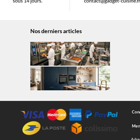
sous 14 jours.
contact@gadget-cuisine.f
Nos derniers articles
Cond
Ment
Adre