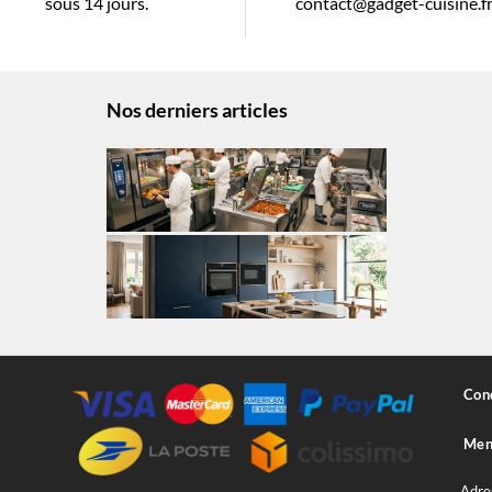
sous 14 jours.
contact@gadget-cuisine.f
Nos derniers articles
Cond
Ment
Adre