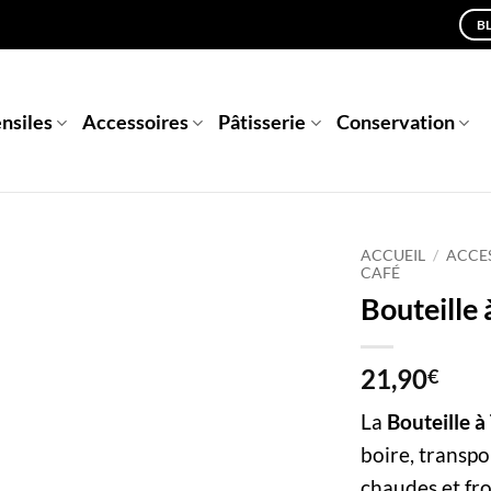
B
nsiles
Accessoires
Pâtisserie
Conservation
ACCUEIL
/
ACCES
CAFÉ
Bouteille 
21,90
€
La
Bouteille à
boire, transpo
chaudes et fro