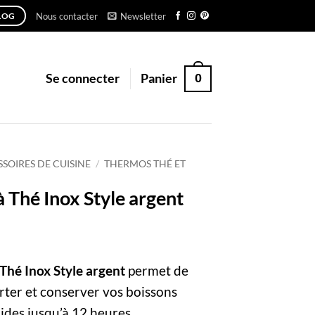
Nous contacter
Newsletter
LOG
0
Se connecter
Panier
SOIRES DE CUISINE
/
THERMOS THÉ ET
à Thé Inox Style argent
Thé Inox Style argent
permet de
rter et conserver vos boissons
ides jusqu’à 12 heures.