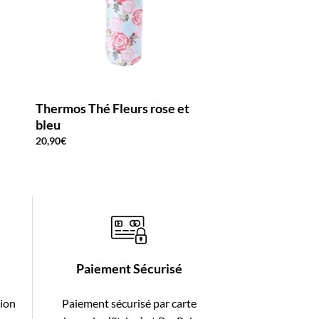
Thermos Thé Fleurs rose et
Thermos Thé Mot
bleu
grises et jaunes
20,90
€
20,90
€
Paiement Sécurisé
tion
Paiement sécurisé par carte