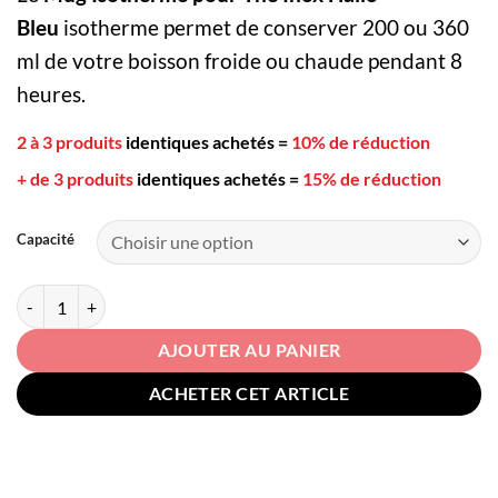
prix :
14,90€
Bleu
isotherme permet de conserver 200 ou 360
à
ml de votre boisson froide ou chaude pendant 8
15,90€
heures.
2 à 3 produits
identiques achetés
=
10% de réduction
+ de 3 produits
identiques achetés
=
15% de réduction
Capacité
quantité de Mug Isotherme pour Thé Inox Hallo Bleu
AJOUTER AU PANIER
ACHETER CET ARTICLE