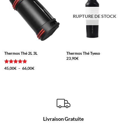
RUPTURE DE STOCK
Thermos Thé 2L 3L
Thermos Thé Tyeso
23,90
€
Note
5
sur
Plage
45,00
€
–
66,00
€
de
5
prix :
45,00€
à
66,00€
Livraison Gratuite