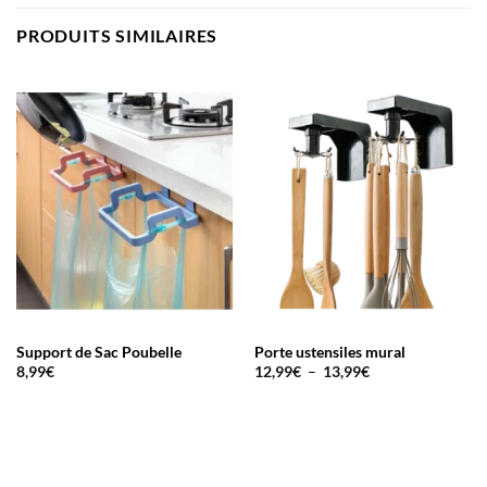
PRODUITS SIMILAIRES
Support de Sac Poubelle
Porte ustensiles mural
Plage
8,99
€
12,99
€
–
13,99
€
de
prix :
12,99€
à
13,99€