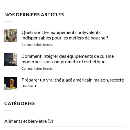
NOS DERNIERS ARTICLES
Quels sont les équipements polyvalents
indispensables pour les métiers de bouche ?
sur
Commentaires fermés
Quels
sont
Comment intégrer des équipements de cuisine
les
modernes sans compromettre l’esthétique
équipements
sur
Commentaires fermés
polyvalents
Comment
indispensables
intégrer
Préparer un vrai thé glacé américain maison, recette
pour
des
les
maison
équipements
métiers
Aucun
de
de
commentaire
cuisine
sur
bouche
CATÉGORIES
Préparer
modernes
?
un
sans
vrai
compromettre
thé
glacé
l’esthétique
Aliments et bien-être
(3)
américain
maison,
recette