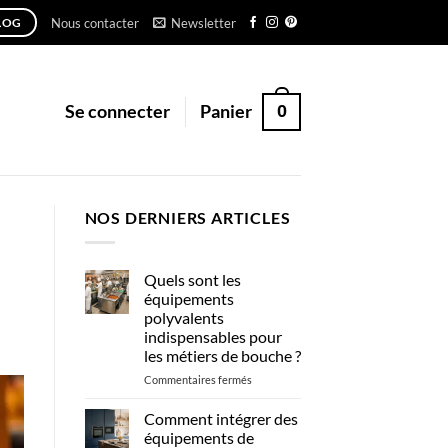
Nous contacter
Newsletter
LOG
0
Se connecter
Panier
NOS DERNIERS ARTICLES
Quels sont les
équipements
polyvalents
indispensables pour
les métiers de bouche ?
sur
Commentaires fermés
Quels
sont
Comment intégrer des
les
équipements de
équipements