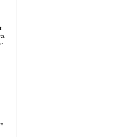
t
ts.
de
en