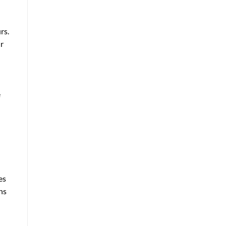
rs.
ur
e
es
ns