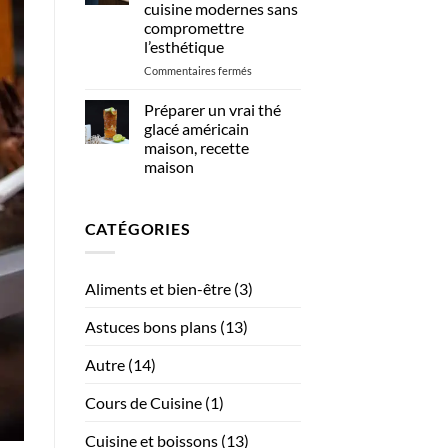
cuisine modernes sans
polyvalents
compromettre
indispensables
l’esthétique
pour
les
sur
Commentaires fermés
métiers
Comment
de
intégrer
Préparer un vrai thé
bouche
des
glacé américain
?
équipements
maison, recette
de
maison
cuisine
Aucun
modernes
commentaire
sans
sur
compromettre
CATÉGORIES
Préparer
un
l’esthétique
vrai
thé
glacé
Aliments et bien-être
(3)
américain
maison,
recette
Astuces bons plans
(13)
maison
Autre
(14)
Cours de Cuisine
(1)
Cuisine et boissons
(13)