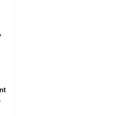
a
nt
e