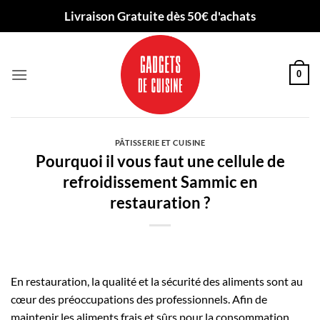
Passer
Livraison Gratuite dès 50€ d'achats
au
contenu
0
PÂTISSERIE ET CUISINE
Pourquoi il vous faut une cellule de
refroidissement Sammic en
restauration ?
En restauration, la qualité et la sécurité des aliments sont au
cœur des préoccupations des professionnels. Afin de
maintenir les aliments frais et sûrs pour la consommation,