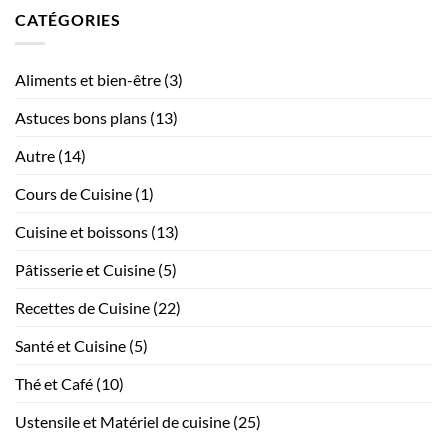
cuisine
sur
bouche
CATÉGORIES
Préparer
modernes
?
un
sans
vrai
compromettre
thé
glacé
l’esthétique
Aliments et bien-être
(3)
américain
maison,
recette
Astuces bons plans
(13)
maison
Autre
(14)
Cours de Cuisine
(1)
Cuisine et boissons
(13)
Pâtisserie et Cuisine
(5)
Recettes de Cuisine
(22)
Santé et Cuisine
(5)
Thé et Café
(10)
Ustensile et Matériel de cuisine
(25)