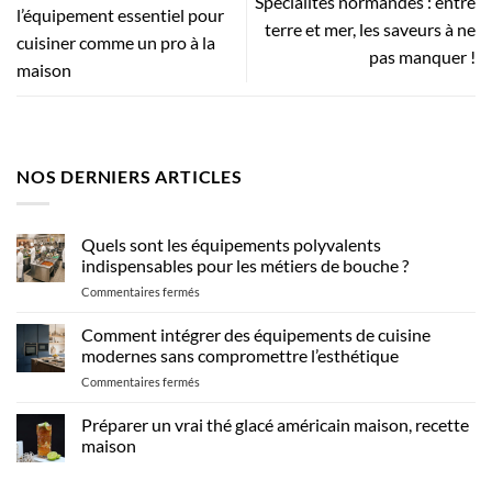
Spécialités normandes : entre
l’équipement essentiel pour
terre et mer, les saveurs à ne
cuisiner comme un pro à la
pas manquer !
maison
NOS DERNIERS ARTICLES
Quels sont les équipements polyvalents
indispensables pour les métiers de bouche ?
sur
Commentaires fermés
Quels
sont
Comment intégrer des équipements de cuisine
les
modernes sans compromettre l’esthétique
équipements
sur
Commentaires fermés
polyvalents
Comment
indispensables
intégrer
Préparer un vrai thé glacé américain maison, recette
pour
des
les
maison
équipements
métiers
Aucun
de
de
commentaire