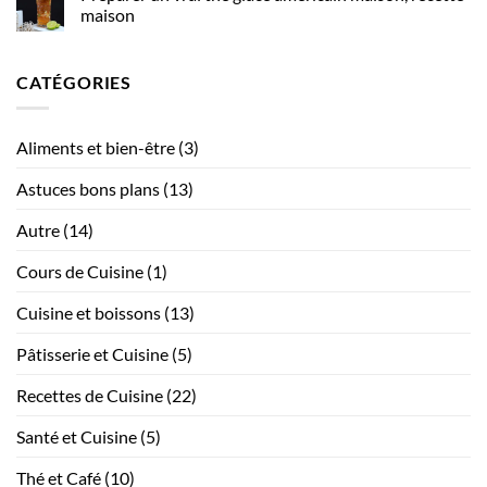
des
les
maison
équipements
métiers
Aucun
de
de
commentaire
cuisine
sur
bouche
CATÉGORIES
Préparer
modernes
?
un
sans
vrai
compromettre
thé
glacé
l’esthétique
Aliments et bien-être
(3)
américain
maison,
recette
Astuces bons plans
(13)
maison
Autre
(14)
Cours de Cuisine
(1)
Cuisine et boissons
(13)
Pâtisserie et Cuisine
(5)
Recettes de Cuisine
(22)
Santé et Cuisine
(5)
Thé et Café
(10)