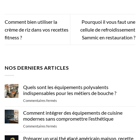
Comment bien utiliser la
Pourquoi il vous faut une
crème de riz dans vos recettes
cellule de refroidissement
fitness ?
Sammic en restauration ?
NOS DERNIERS ARTICLES
Quels sont les équipements polyvalents
indispensables pour les métiers de bouche ?
sur
Commentaires fermés
Quels
sont
Comment intégrer des équipements de cuisine
les
modernes sans compromettre l’esthétique
équipements
sur
Commentaires fermés
polyvalents
Comment
indispensables
intégrer
Préparer un vrai thé glacé américain maison, recette
pour