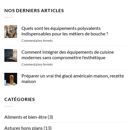
NOS DERNIERS ARTICLES
Quels sont les équipements polyvalents
indispensables pour les métiers de bouche ?
sur
Commentaires fermés
Quels
sont
Comment intégrer des équipements de cuisine
les
modernes sans compromettre l’esthétique
équipements
sur
Commentaires fermés
polyvalents
Comment
indispensables
intégrer
Préparer un vrai thé glacé américain maison, recette
pour
des
les
maison
équipements
métiers
Aucun
de
de
commentaire
cuisine
sur
bouche
CATÉGORIES
Préparer
modernes
?
un
sans
vrai
compromettre
thé
glacé
l’esthétique
Aliments et bien-être
(3)
américain
maison,
recette
Astuces bons plans
(13)
maison