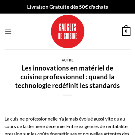
Passer
Livraison Gratuite dès 50€ d'achats
au
contenu
0
AUTRE
Les innovations en matériel de
cuisine professionnel : quand la
technologie redéfinit les standards
La cuisine professionnelle n’a jamais évolué aussi vite qu’au
cours de la dernière décennie. Entre exigences de rentabilité,
pression sur les coûts énergétiques et nouvelles attentes des