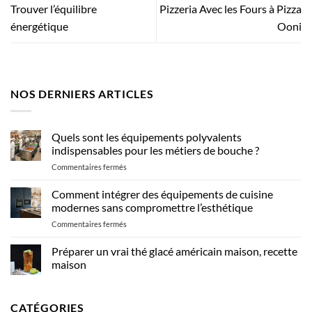
Trouver l’équilibre
Pizzeria Avec les Fours à Pizza
énergétique
Ooni
NOS DERNIERS ARTICLES
Quels sont les équipements polyvalents
indispensables pour les métiers de bouche ?
sur
Commentaires fermés
Quels
sont
Comment intégrer des équipements de cuisine
les
modernes sans compromettre l’esthétique
équipements
sur
Commentaires fermés
polyvalents
Comment
indispensables
intégrer
Préparer un vrai thé glacé américain maison, recette
pour
des
les
maison
équipements
métiers
Aucun
de
de
commentaire
cuisine
sur
bouche
CATÉGORIES
Préparer
modernes
?