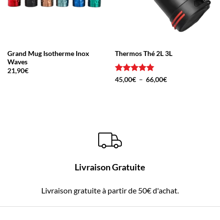
Grand Mug Isotherme Inox
Thermos Thé 2L 3L
Waves
21,90
€
Note
5
sur
Plage
45,00
€
–
66,00
€
de
5
prix :
45,00€
à
66,00€
Livraison Gratuite
Livraison gratuite à partir de 50€ d'achat.